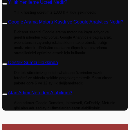
Yıllık Yenileme Ücreti Nedir?
Yıllık hosting ücretimiz 1000 ₺ + Kdv şeklindedir.
Google Arama Motoru Kaydı ve Google Analytics Nedir?
E-ticaret sitenizi Google arama motoruna kayıt ediyor ve
gerekli işlemleri yapıyoruz. Google Analytics’e bağlayarak,
web sitenizin ziyaretçi istatistiklerini takip etmek, trafiği
analiz etmek, dönüşüm oranlarını ölçmek ve pazarlama
stratejilerinizi optimize etmek için kullanılır.
Destek Süreci Hakkında
Destek sürecimiz genelde whatsapp üzerinden yazılı,
fotoğraf ve videolu şekilde gerçekleşmektedir. Satın alınan
pakete göre 6 ve 12 ay lık değişmektedir.
Alan Adımı Nereden Alabilirim?
Alan adınızı Google Domains, İsimtescil, GoDaddy, Metunic
gibi alan adı sağlayıcı firmalardan satın alabilirsiniz.