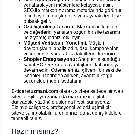
yer alarak yeni müşterilere kolayca ulaşın.
SEO ile markanız arama motorlarında görünür
olur, böylece müşteriler sizi arayarak değil, sizi
bularak gelir.
Özelleştirilmiş Tasarım:
Markanızın kimliğini
ve değerlerini yansıtan özgün bir site tasarımı
ile ziyaretçilerinizi etkileyin.
Müşteri Veritabanı Yönetimi:
Müşteri
davranışlarını analiz edin, özel kampanyalar
ve indirimler sunarak sadakatlerini kazanın.
Shopier Entegrasyonu:
Shopier’in sunduğu
sanal POS ve kargo avantajlarını kullanmaya
devam edin. Ödemelerinizi güvenli bir şekilde
Shopier üzerinden alırken, avantajlı kargo
seçeneklerinden faydalanın.
E-ticaretuzmani.com
olarak, sizlere sadece bir web
sitesi değil, aynı zamanda markanızın dijital
dünyadaki yüzünü oluşturma fırsatı sunuyoruz.
Bizimle çalışarak, profesyonel ve etkileşimli bir
siteye sahip olabilir, ürünlerinizi daha geniş kitlelere
tanıtabilirsiniz.
Hazır mısınız?