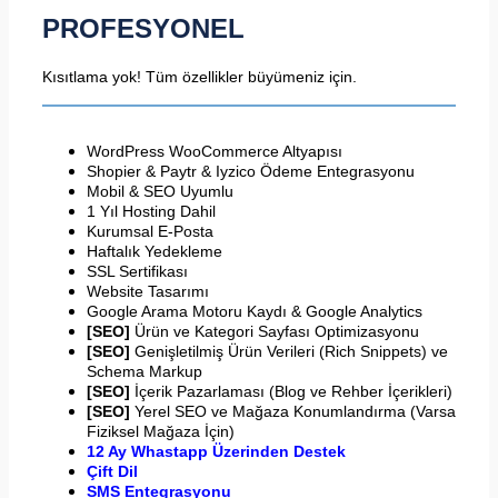
PROFESYONEL
Kısıtlama yok! Tüm özellikler büyümeniz için.
WordPress WooCommerce Altyapısı
Shopier & Paytr & Iyzico Ödeme Entegrasyonu
Mobil & SEO Uyumlu
1 Yıl Hosting Dahil
Kurumsal E-Posta
Haftalık Yedekleme
SSL Sertifikası
Website Tasarımı
Google Arama Motoru Kaydı & Google Analytics
[SEO]
Ürün ve Kategori Sayfası Optimizasyonu
[SEO]
Genişletilmiş Ürün Verileri (Rich Snippets) ve
Schema Markup
[SEO]
İçerik Pazarlaması (Blog ve Rehber İçerikleri)
[SEO]
Yerel SEO ve Mağaza Konumlandırma (Varsa
Fiziksel Mağaza İçin)
12 Ay Whastapp Üzerinden Destek
Çift Dil
SMS Entegrasyonu