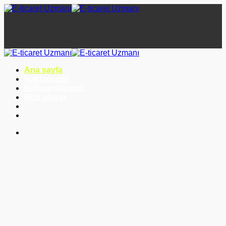
İçeriğe
atla
Ana sayfa
Hakkımızda
Referanslarımız
Bize ulaşın