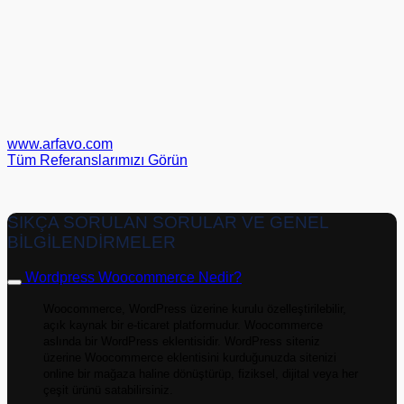
www.arfavo.com
Tüm Referanslarımızı Görün
SIKÇA SORULAN SORULAR VE GENEL
BİLGİLENDİRMELER
Wordpress Woocommerce Nedir?
Woocommerce, WordPress üzerine kurulu özelleştirilebilir,
açık kaynak bir e-ticaret platformudur. Woocommerce
aslında bir WordPress eklentisidir. WordPress siteniz
üzerine Woocommerce eklentisini kurduğunuzda sitenizi
online bir mağaza haline dönüştürüp, fiziksel, dijital veya her
çeşit ürünü satabilirsiniz.