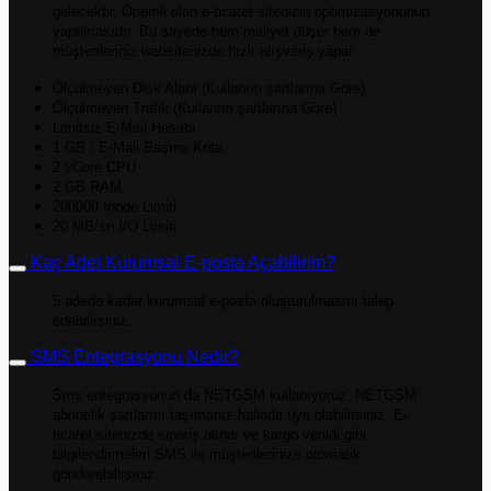
gelecektir. Önemli olan e-ticaret sitenizin optimizasyonunun
yapılmasıdır. Bu sayede hem maliyet düşer hem de
müşterileriniz websitenizde hızlı alışveriş yapar.
Ölçülmeyen Disk Alanı (Kullanım şartlarına Göre)
Ölçülmeyen Trafik (Kullanım şartlarına Göre)
Limitsiz E-Mail Hesabı
1 GB / E-Mail Başına Kota
2 vCore CPU
2 GB RAM
200000 Inode Limiti
20 MB/sn I/O Limiti
Kaç Adet Kurumsal E-posta Açabilirim?
5 adede kadar kurumsal e-posta oluşturulmasını talep
edebilirsiniz.
SMS Entegrasyonu Nedir?
Sms entegrasyonun da NETGSM kullanıyoruz. NETGSM
abonelik şartlarını taşımanız halinde üye olabilirsiniz. E-
ticaret sitenizde sipariş alındı ve kargo verildi gibi
bilgilendirmeleri SMS ile müşterilerinize otomatik
gönderebilirsiniz.