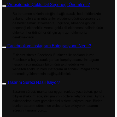
Websitemde Çoklu Dil Seçeneği Önemli mi?
Bu tamamen sizlerin isteğine bağlı olarak, hedef kitlenizde
yabancı dile sahip müşteriler olduğunu düşünüyorsanız ya
da hedef almak istiyorsanız, İngilizce, Almanca gibi dil
seçeneği eklenebilir. Ancak çoklu dil eklenmesi halinde ürün
eklerken her ürünü her dil için ayrı ayrı eklemeniz
gerekmektedir.
Facebook ve Instagram Entegrasyonu Nedir?
E-ticaret siteniz Facebook Business ile bağlantı kurar.
Facebook’a başvurarak şartları karşılıyorsanız Instagram
hesabınızda mağaza bölümünü aktif edebilir ve
websitenizdeki ürünleri Instagram üzerindeki mağazanıza
otomatik yüklenmesini sağlayabilirsiniz.
Tasarım Süreci Nasıl İşliyor?
Tasarım süreci, markanıza uygun renkler, yazı tipleri, genel
bilgiler (hakkımızda, iletişim vb.) bizlere iletiyorsunuz. Ayrıca
eklenecekse slayt görsellerinizi bizlere iletiyorsunuz. Bizler
bunları tasarım süresince websitenize ekleyerek tasarım
sürecini tamamlıyoruz.