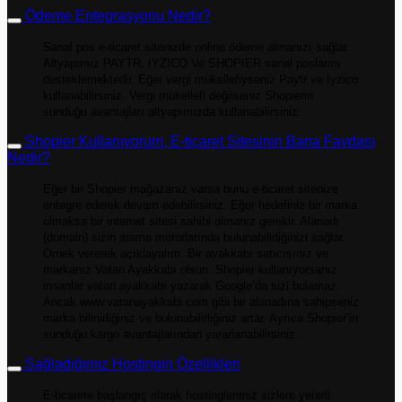
Ödeme Entegrasyonu Nedir?
Sanal pos e-ticaret sitenizde online ödeme almanızı sağlar.
Altyapımız PAYTR, IYZICO Ve SHOPIER sanal poslarını
desteklemektedir. Eğer vergi mükellefiyseniz Paytr ve Iyzico
kullanabilirsiniz. Vergi mükellefi değilseniz Shopierin
sunduğu avantajları altyapımızda kullanabilirsiniz.
Shopier Kullanıyorum, E-ticaret Sitesinin Bana Faydası
Nedir?
Eğer bir Shopier mağazanız varsa bunu e-ticaret sitenize
entegre ederek devam edebilirsiniz. Eğer hedefiniz bir marka
olmaksa bir internet sitesi sahibi olmanız gerekir. Alanadı
(domain) sizin arama motorlarında bulunabilirliğinizi sağlar.
Örnek vererek açıklayalım. Bir ayakkabı satıcısınız ve
markanız Vatan Ayakkabı olsun. Shopier kullanıyorsanız
insanlar vatan ayakkabı yazarak Google’da sizi bulamaz.
Ancak www.vatanayakkabi.com gibi bir alanadına sahipseniz
marka bilinirliğiniz ve bulunabilirliğiniz artar. Ayrıca Shopier’in
sunduğu kargo avantajlarından yararlanabilirsiniz.
Sağladığımız Hostingin Özellikleri
E-ticarete başlangıç olarak hostinglerimiz sizlere yeterli