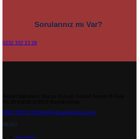
Sorularınız mı Var?
0232 332 23 28
Adalet Mahallesi, Manas Bulvarı, Folkart Towers B Kule
No:39 Kat:30 D:3803
Bayraklı/
İzmir
0232 332 23 28
info@e-ticaretuzmani.com
MENÜ
Ana Sayfa